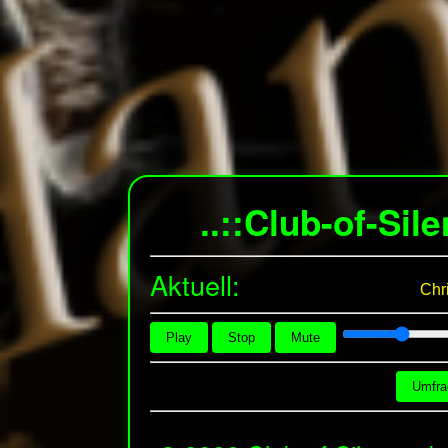
..::Club-of-Sil
Aktuell:
Play
Stop
Mute
Umfra